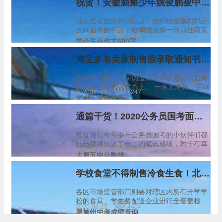
祝贺！安徽脑瘫少年姚俊鹏被中国药科大学录取！
现在摆在面前的问题是，他和姚俊鹏妈妈还
没到退休的年龄，谁和姚俊鹏一同前往南京
2020-08-29
5785
照顾，方便他顺利完成大学学业成为他们接
学会生存作文600字
下来考虑的问题。 623分，每一分都凝结了
姚俊鹏太多的汗水，虽然身体有障碍，但在
淘宝多名卖家制售假录取通知书，售价200元不等 阿里安全：涉事商家已处罚
父母、…
据媒体消息，此前伪造清华录取通知书后离
家出走的曹某已联系上。 一名卖家称，定制
2020-08-29
5247
高校录取通知书分为单独定制和套装两类。
老水车旁的风景
该卖家称，录取通知书均盖有相应学校的印
章。 有律师称，伪造录取通知书，牵涉…
通篇干货！2020公务员国考面试流程介绍
最近相信今年参与公务员国考的小伙伴们都
陆陆续续知道了自己的笔试成绩，对于有幸
2020-08-29
5199
进入面试的小伙伴，接下来要介绍的国考面
太原五中分数线
试技巧极有可能帮助你在面试中披荆斩棘，
顺利上岸，对于今年没有进入面试的小伙伴
学校食堂不得制售冷食生食！北京校园食品安全大检查即将启动
来说，这也是…
各区市场监管部门则要对辖区内所有开学学
校的食堂、学生餐配送企业进行全覆盖检
2020-08-29
4404
查，重点检查内容包括学生餐配送企业从业
恩施州中考成绩查询
人员核酸检测情况、健康管控情况、智能体