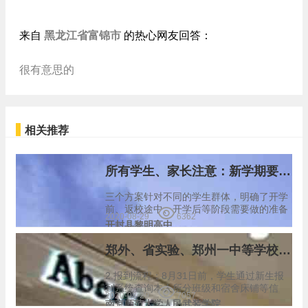
黑龙江省富锦市
来自
的热心网友回答：
很有意思的
相关推荐
所有学生、家长注意：新学期要这么开学！
三个方案针对不同的学生群体，明确了开学
前、返校途中、开学后等阶段需要做的准备
2020-08-29
6362
工作。 以高校为例，国家卫健委近日印发的
开封县黎明高中
《高等学校秋冬季新冠肺炎疫情防控技术方
案（更新版）》，对开学后的学校管理提出
郑外、省实验、郑州一中等学校2020年新高一生入学报到须知
多方面要求…
2.报到流程：8月31日前，学生通过新生报
到系统查询本人所分班级和宿舍床铺等信
2020-08-29
7057
息。 4.公寓实行标准化管理，提供统一规格
南京师范大学人民武装学院