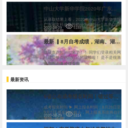
花色的床上用品“七件套”，包括：2个被罩
（215cm*150cm）、2条床单、…
中山大学新华学院2020年广东省普通本科招生工作顺利完成
从录取结果上看，2020年中山大学新华学院
广东省文科录取投档分为479分 ，高出广东
2020-08-29
5188
省本科线49分 ，最低排位59211名；最高分
平谷中学网
520分，高出省控线90分，最高排位28923
名。从投档情况看，中山大学新华学…
最新 ▎8月自考成绩，湖南、湖北查询时间已公布
成绩查询时间出来了！！ 同学们登录相关网
址就能够查询到自己的成绩啦！ 是不是很激
2020-08-29
4564
动呢！ 下面为大家公布查询时间以及查询官
常德市中考成绩查询
网 查询时间 1 湖南省 查询时间 查询网址 …
最新资讯
5省公布成考报名时间！错过等一年
成考报名时间 ▶ 网上报名时间：8月28日至
9月2日 报名时间截止，网上报名系统将自行
2020-08-29
5314
关闭,逾期不再受理。 ▶ 全省统一网上报名
芜湖一中网
和网上缴费时间：9月5日至9月11日 大家千
万不要…